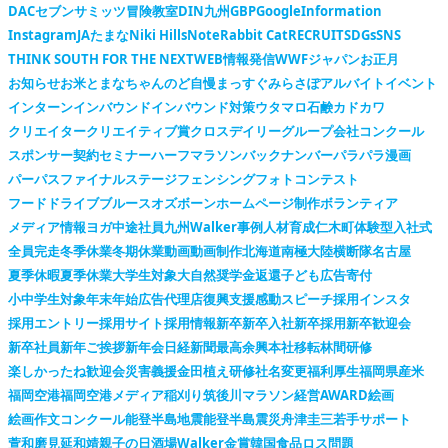
DACセブンサミッツ冒険教室
DIN九州
GBP
Google
Information
Instagram
JAたまな
Niki Hills
Note
Rabbit Cat
RECRUIT
SDGs
SNS
THINK SOUTH FOR THE NEXT
WEB情報発信
WWFジャパン
お正月
お知らせ
お米
とまなちゃん
のど自慢
まっすぐ
みらさぽ
アルバイト
イベント
インターン
インバウンド
インバウンド対策
ウタマロ石鹸
カドカワ
クリエイター
クリエイティブ賞
クロスデイリー
グループ会社
コンクール
スポンサー契約
セミナー
ハーフマラソン
バックナンバー
パラパラ漫画
パーパス
ファイナルステージ
フェンシング
フォトコンテスト
フードドライブ
ブルースオズボーン
ホームページ制作
ボランティア
メディア情報
ヨガ
中途社員
九州Walker
事例
人材育成
仁木町
体験型
入社式
全員完走
冬季休業
冬期休業
動画
動画制作
北海道
南極大陸横断隊
名古屋
夏季休暇
夏季休業
大学生対象
大自然
奨学金返還
子ども広告
寄付
小中学生対象
年末年始
広告代理店
復興支援
感動スピーチ
採用インスタ
採用エントリー
採用サイト
採用情報
新卒
新卒入社
新卒採用
新卒歓迎会
新卒社員
新年ご挨拶
新年会
日経新聞
最高余興
本社移転
林間研修
楽しかったね
歓迎会
災害義援金
田植え
研修
社名変更
福利厚生
福岡県産米
福岡空港
福岡空港メディア
稲刈り
筑後川マラソン
経営AWARD
絵画
絵画作文コンクール
能登半島地震
能登半島震災
舟津圭三
若手サポート
萱和磨
見延和靖
親子の日
酒場Walker
金賞
韓国
食品ロス問題