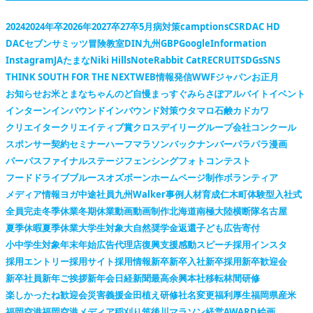
2024
2024年卒
2026年
2027卒
27卒
5月病対策
camptions
CSR
DAC HD
DACセブンサミッツ冒険教室
DIN九州
GBP
Google
Information
Instagram
JAたまな
Niki Hills
Note
Rabbit Cat
RECRUIT
SDGs
SNS
THINK SOUTH FOR THE NEXT
WEB情報発信
WWFジャパン
お正月
お知らせ
お米
とまなちゃん
のど自慢
まっすぐ
みらさぽ
アルバイト
イベント
インターン
インバウンド
インバウンド対策
ウタマロ石鹸
カドカワ
クリエイター
クリエイティブ賞
クロスデイリー
グループ会社
コンクール
スポンサー契約
セミナー
ハーフマラソン
バックナンバー
パラパラ漫画
パーパス
ファイナルステージ
フェンシング
フォトコンテスト
フードドライブ
ブルースオズボーン
ホームページ制作
ボランティア
メディア情報
ヨガ
中途社員
九州Walker
事例
人材育成
仁木町
体験型
入社式
全員完走
冬季休業
冬期休業
動画
動画制作
北海道
南極大陸横断隊
名古屋
夏季休暇
夏季休業
大学生対象
大自然
奨学金返還
子ども広告
寄付
小中学生対象
年末年始
広告代理店
復興支援
感動スピーチ
採用インスタ
採用エントリー
採用サイト
採用情報
新卒
新卒入社
新卒採用
新卒歓迎会
新卒社員
新年ご挨拶
新年会
日経新聞
最高余興
本社移転
林間研修
楽しかったね
歓迎会
災害義援金
田植え
研修
社名変更
福利厚生
福岡県産米
福岡空港
福岡空港メディア
稲刈り
筑後川マラソン
経営AWARD
絵画