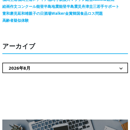
絵画作文コンクール
能登半島地震
能登半島震災
舟津圭三
若手サポート
萱和磨
見延和靖
親子の日
酒場Walker
金賞
韓国
食品ロス問題
高齢者疑似体験
アーカイブ