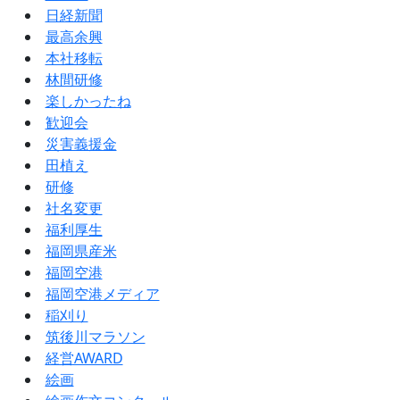
日経新聞
最高余興
本社移転
林間研修
楽しかったね
歓迎会
災害義援金
田植え
研修
社名変更
福利厚生
福岡県産米
福岡空港
福岡空港メディア
稲刈り
筑後川マラソン
経営AWARD
絵画