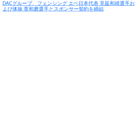
DACグループ、フェンシング エペ日本代表 見延和靖選手お
よび体操 萱和磨選手とスポンサー契約を締結