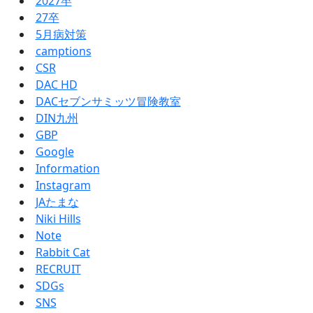
2027卒
27卒
5月病対策
camptions
CSR
DAC HD
DACセブンサミッツ冒険教室
DIN九州
GBP
Google
Information
Instagram
JAたまな
Niki Hills
Note
Rabbit Cat
RECRUIT
SDGs
SNS