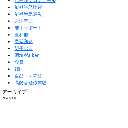
絵画作文コンクール
能登半島地震
能登半島震災
舟津圭三
若手サポート
萱和磨
見延和靖
親子の日
酒場Walker
金賞
韓国
食品ロス問題
高齢者疑似体験
アーカイブ