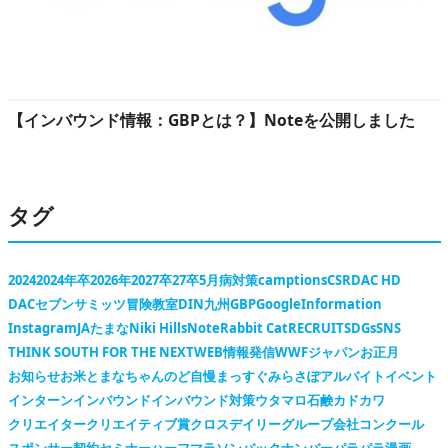
【インバウンド情報：GBPとは？】Noteを公開しました
タグ
2024
2024年卒
2026年
2027卒
27卒
5月病対策
camptions
CSR
DAC HD
DACセブンサミッツ冒険教室
DIN九州
GBP
Google
Information
Instagram
JAたまな
Niki Hills
Note
Rabbit Cat
RECRUIT
SDGs
SNS
THINK SOUTH FOR THE NEXT
WEB情報発信
WWFジャパン
お正月
お知らせ
お米
とまなちゃん
のど自慢
まっすぐ
みらさぽ
アルバイト
イベント
インターン
インバウンド
インバウンド対策
ウタマロ石鹸
カドカワ
クリエイター
クリエイティブ賞
クロスデイリー
グループ会社
コンクール
スポンサー契約
セミナー
ハーフマラソン
バックナンバー
パラパラ漫画