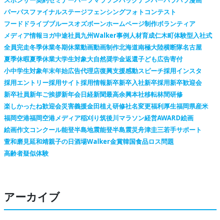
パーパス
ファイナルステージ
フェンシング
フォトコンテスト
フードドライブ
ブルースオズボーン
ホームページ制作
ボランティア
メディア情報
ヨガ
中途社員
九州Walker
事例
人材育成
仁木町
体験型
入社式
全員完走
冬季休業
冬期休業
動画
動画制作
北海道
南極大陸横断隊
名古屋
夏季休暇
夏季休業
大学生対象
大自然
奨学金返還
子ども広告
寄付
小中学生対象
年末年始
広告代理店
復興支援
感動スピーチ
採用インスタ
採用エントリー
採用サイト
採用情報
新卒
新卒入社
新卒採用
新卒歓迎会
新卒社員
新年ご挨拶
新年会
日経新聞
最高余興
本社移転
林間研修
楽しかったね
歓迎会
災害義援金
田植え
研修
社名変更
福利厚生
福岡県産米
福岡空港
福岡空港メディア
稲刈り
筑後川マラソン
経営AWARD
絵画
絵画作文コンクール
能登半島地震
能登半島震災
舟津圭三
若手サポート
萱和磨
見延和靖
親子の日
酒場Walker
金賞
韓国
食品ロス問題
高齢者疑似体験
アーカイブ