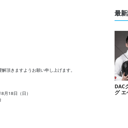
最新
。
理解頂きますようお願い申し上げます。
DA
グ 
年8月18日（日）
手お
始
スポ