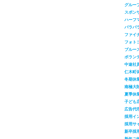
グルー
スポン
ハーフ
パラパ
ファイ
フォト
ブルー
ボラン
中途社
仁木町
冬期休
南極大
夏季休
子ども
広告代
採用イ
採用サ
新卒採
新年ご