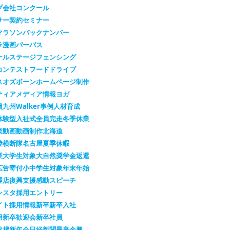
プ会社
コンクール
サー契約
セミナー
マラソン
バックナンバー
ラ漫画
パーパス
ナルステージ
フェンシング
コンテスト
フードドライブ
スオズボーン
ホームページ制作
ティア
メディア情報
ヨガ
員
九州Walker
事例
人材育成
体験型
入社式
全員完走
冬季休業
業
動画
動画制作
北海道
陸横断隊
名古屋
夏季休暇
業
大学生対象
大自然
奨学金返還
広告
寄付
小中学生対象
年末年始
理店
復興支援
感動スピーチ
ンスタ
採用エントリー
イト
採用情報
新卒
新卒入社
用
新卒歓迎会
新卒社員
挨拶
新年会
日経新聞
最高余興