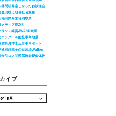
転
林間研修
楽しかったね
歓迎会
援金
田植え
研修
社名変更
生
福岡県産米
福岡空港
港メディア
稲刈り
マラソン
経営AWARD
絵画
文コンクール
能登半島地震
島震災
舟津圭三
若手サポート
見延和靖
親子の日
酒場Walker
国
食品ロス問題
高齢者疑似体験
カイブ