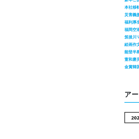
本社移
災害義
福利厚
福岡空
筑後川
絵画作
能登半
萱和磨
金賞
韓
アー