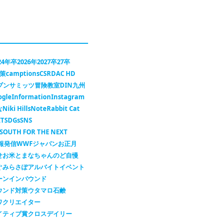
24年卒
2026年
2027卒
27卒
対策
camptions
CSR
DAC HD
セブンサミッツ冒険教室
DIN九州
ogle
Information
Instagram
な
Niki Hills
Note
Rabbit Cat
IT
SDGs
SNS
SOUTH FOR THE NEXT
報発信
WWFジャパン
お正月
せ
お米
とまなちゃん
のど自慢
ぐ
みらさぽ
アルバイト
イベント
ーン
インバウンド
ウンド対策
ウタマロ石鹸
ワ
クリエイター
イティブ賞
クロスデイリー