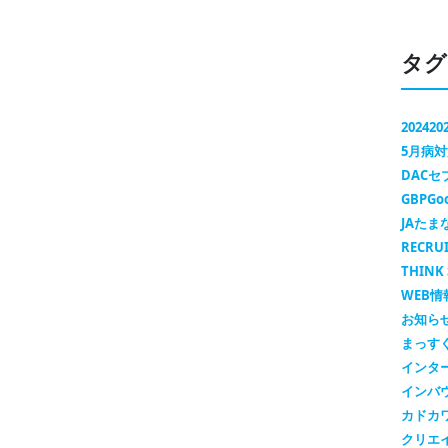
タグ
2024
20
5月病
DAC
GBP
Go
JAたま
RECRU
THINK 
WEB情
お知ら
まっす
インタ
インバ
カドカ
クリエ