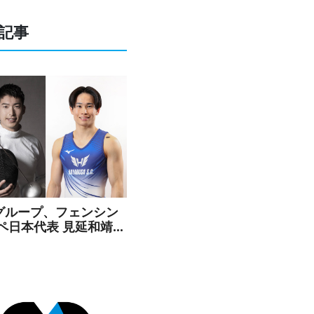
記事
Cグループ、フェンシン
エペ日本代表 見延和靖選
よび体操 萱和磨選手と
ンサー契約を締結