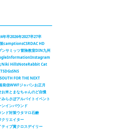
24年卒
2026年
2027卒
27卒
対策
camptions
CSR
DAC HD
セブンサミッツ冒険教室
DIN九州
ogle
Information
Instagram
な
Niki Hills
Note
Rabbit Cat
IT
SDGs
SNS
SOUTH FOR THE NEXT
報発信
WWFジャパン
お正月
せ
お米
とまなちゃん
のど自慢
ぐ
みらさぽ
アルバイト
イベント
ーン
インバウンド
ウンド対策
ウタマロ石鹸
ワ
クリエイター
イティブ賞
クロスデイリー