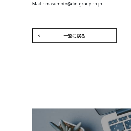
Mail：masumoto@din-group.co.jp
一覧に戻る