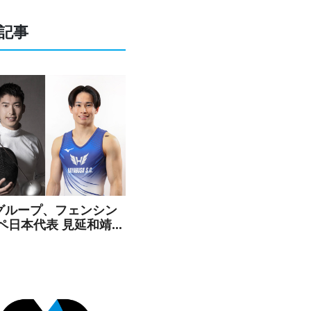
記事
Cグループ、フェンシン
エペ日本代表 見延和靖選
よび体操 萱和磨選手と
ンサー契約を締結