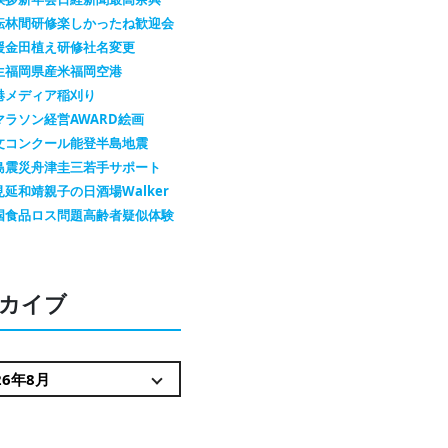
転
林間研修
楽しかったね
歓迎会
援金
田植え
研修
社名変更
生
福岡県産米
福岡空港
港メディア
稲刈り
マラソン
経営AWARD
絵画
文コンクール
能登半島地震
島震災
舟津圭三
若手サポート
見延和靖
親子の日
酒場Walker
国
食品ロス問題
高齢者疑似体験
カイブ