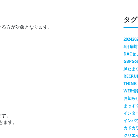
タグ
きる方が対象となります。
2024
20
5月病
DAC
GBP
Go
JAたま
RECRU
THINK 
WEB情
お知ら
まっす
インタ
ます。
インバ
きます。
カドカ
クリエ