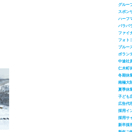
グルー
スポン
ハーフ
パラパ
ファイ
フォト
ブルー
ボラン
中途社
仁木町
冬期休
南極大
夏季休
子ども
広告代
採用イ
採用サ
新卒採
新年ご