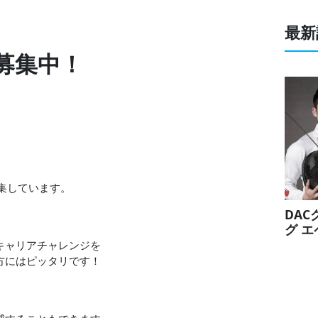
最新
募集中！
集しています。
DA
グ 
手お
キャリアチャレンジを
スポ
方にはピッタリです！