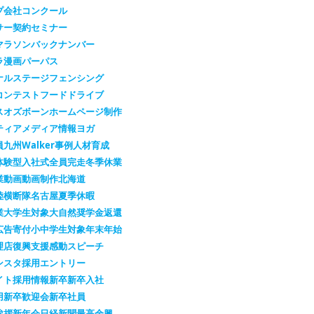
プ会社
コンクール
サー契約
セミナー
マラソン
バックナンバー
ラ漫画
パーパス
ナルステージ
フェンシング
コンテスト
フードドライブ
スオズボーン
ホームページ制作
ティア
メディア情報
ヨガ
員
九州Walker
事例
人材育成
体験型
入社式
全員完走
冬季休業
業
動画
動画制作
北海道
陸横断隊
名古屋
夏季休暇
業
大学生対象
大自然
奨学金返還
広告
寄付
小中学生対象
年末年始
理店
復興支援
感動スピーチ
ンスタ
採用エントリー
イト
採用情報
新卒
新卒入社
用
新卒歓迎会
新卒社員
挨拶
新年会
日経新聞
最高余興