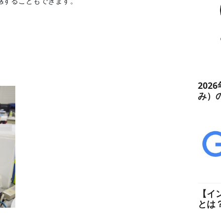
感することもできます。
202
み）
【イ
とは
た