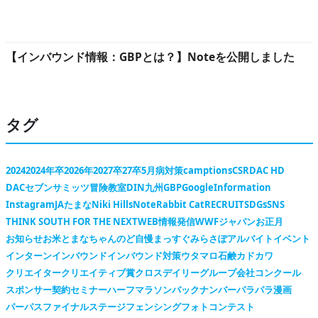
【インバウンド情報：GBPとは？】Noteを公開しました
タグ
2024
2024年卒
2026年
2027卒
27卒
5月病対策
camptions
CSR
DAC HD
DACセブンサミッツ冒険教室
DIN九州
GBP
Google
Information
Instagram
JAたまな
Niki Hills
Note
Rabbit Cat
RECRUIT
SDGs
SNS
THINK SOUTH FOR THE NEXT
WEB情報発信
WWFジャパン
お正月
お知らせ
お米
とまなちゃん
のど自慢
まっすぐ
みらさぽ
アルバイト
イベント
インターン
インバウンド
インバウンド対策
ウタマロ石鹸
カドカワ
クリエイター
クリエイティブ賞
クロスデイリー
グループ会社
コンクール
スポンサー契約
セミナー
ハーフマラソン
バックナンバー
パラパラ漫画
パーパス
ファイナルステージ
フェンシング
フォトコンテスト