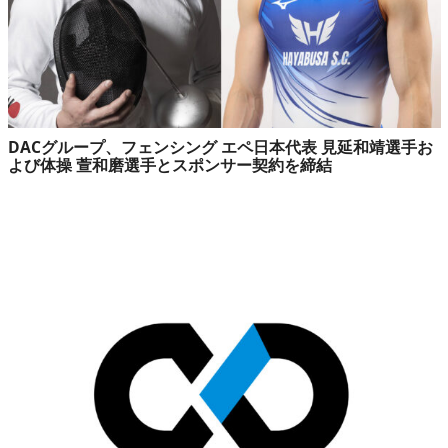
DACグループ、フェンシング エペ日本代表 見延和靖選手お
よび体操 萱和磨選手とスポンサー契約を締結