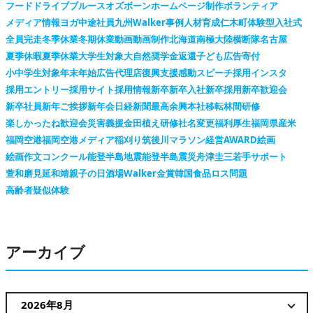
フードドライブ
ブルースオズボーン
ホームページ制作
ボランティア
メディア情報
ヨガ
中途社員
九州Walker
事例
人材育成
仁木町
体験型
入社式
全員完走
冬季休業
冬期休業
動画
動画制作
北海道
南極大陸横断隊
名古屋
夏季休暇
夏季休業
大学生対象
大自然
奨学金返還
子ども広告
寄付
小中学生対象
年末年始
広告代理店
復興支援
感動スピーチ
採用インスタ
採用エントリー
採用サイト
採用情報
新卒
新卒入社
新卒採用
新卒歓迎会
新卒社員
新年ご挨拶
新年会
日経新聞
最高余興
本社移転
林間研修
楽しかったね
歓迎会
災害義援金
田植え
研修
社名変更
福利厚生
福岡県産米
福岡空港
福岡空港メディア
稲刈り
筑後川マラソン
経営AWARD
絵画
絵画作文コンクール
能登半島地震
能登半島震災
舟津圭三
若手サポート
萱和磨
見延和靖
親子の日
酒場Walker
金賞
韓国
食品ロス問題
高齢者疑似体験
アーカイブ