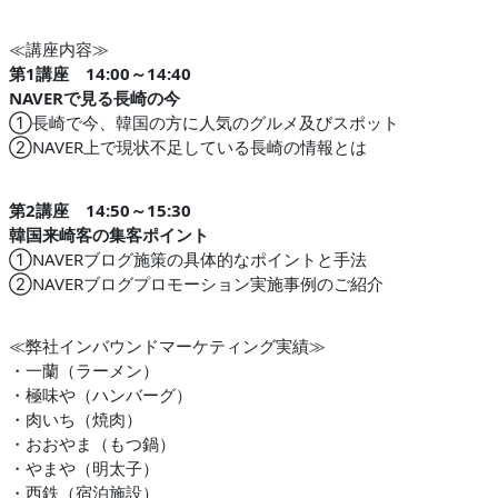
≪講座内容≫
第1講座 14:00～14:40
NAVERで見る長崎の今
①長崎で今、韓国の方に人気のグルメ及びスポット
②NAVER上で現状不足している長崎の情報とは
第2講座 14:50～15:30
韓国来崎客の集客ポイント
①NAVERブログ施策の具体的なポイントと手法
②NAVERブログプロモーション実施事例のご紹介
≪弊社インバウンドマーケティング実績≫
・一蘭（ラーメン）
・極味や（ハンバーグ）
・肉いち（焼肉）
・おおやま（もつ鍋）
・やまや（明太子）
・西鉄（宿泊施設）