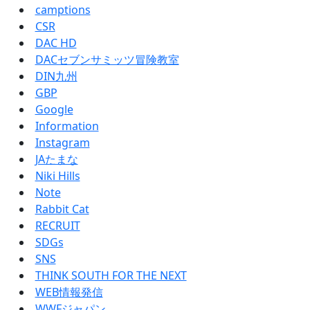
camptions
CSR
DAC HD
DACセブンサミッツ冒険教室
DIN九州
GBP
Google
Information
Instagram
JAたまな
Niki Hills
Note
Rabbit Cat
RECRUIT
SDGs
SNS
THINK SOUTH FOR THE NEXT
WEB情報発信
WWFジャパン