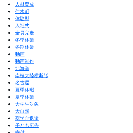
人材育成
仁木町
体験型
入社式
全員完走
冬季休業
冬期休業
動画
動画制作
北海道
南極大陸横断隊
名古屋
夏季休暇
夏季休業
大学生対象
大自然
奨学金返還
子ども広告
寄付