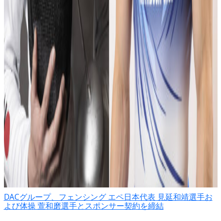
DACグループ、フェンシング エペ日本代表 見延和靖選手お
よび体操 萱和磨選手とスポンサー契約を締結