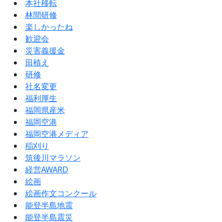
本社移転
林間研修
楽しかったね
歓迎会
災害義援金
田植え
研修
社名変更
福利厚生
福岡県産米
福岡空港
福岡空港メディア
稲刈り
筑後川マラソン
経営AWARD
絵画
絵画作文コンクール
能登半島地震
能登半島震災