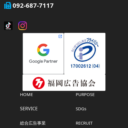
092-687-7117
HOME
PURPOSE
SERVICE
SDGs
総合広告事業
RECRUIT