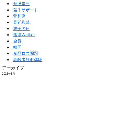
舟津圭三
若手サポート
萱和磨
見延和靖
親子の日
酒場Walker
金賞
韓国
食品ロス問題
高齢者疑似体験
アーカイブ