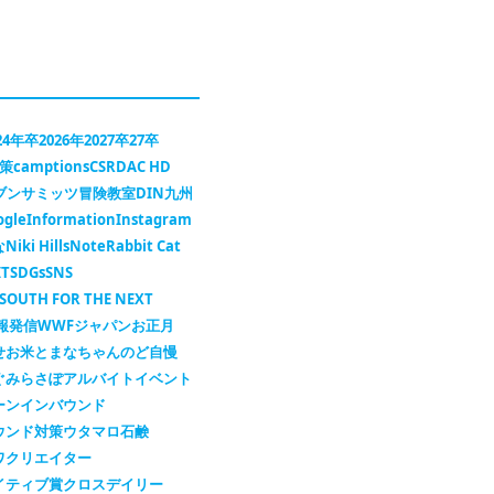
24年卒
2026年
2027卒
27卒
対策
camptions
CSR
DAC HD
セブンサミッツ冒険教室
DIN九州
ogle
Information
Instagram
な
Niki Hills
Note
Rabbit Cat
IT
SDGs
SNS
SOUTH FOR THE NEXT
報発信
WWFジャパン
お正月
せ
お米
とまなちゃん
のど自慢
ぐ
みらさぽ
アルバイト
イベント
ーン
インバウンド
ウンド対策
ウタマロ石鹸
ワ
クリエイター
イティブ賞
クロスデイリー