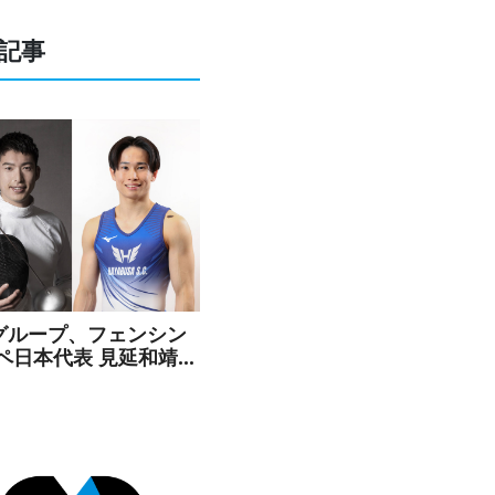
記事
Cグループ、フェンシン
エペ日本代表 見延和靖選
よび体操 萱和磨選手と
ンサー契約を締結