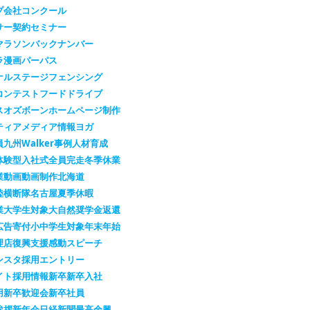
プ会社
コンクール
サー契約
セミナー
マラソン
バックナンバー
ラ漫画
パーパス
ナルステージ
フェンシング
コンテスト
フードドライブ
スオズボーン
ホームページ制作
ティア
メディア情報
ヨガ
員
九州Walker
事例
人材育成
体験型
入社式
全員完走
冬季休業
業
動画
動画制作
北海道
陸横断隊
名古屋
夏季休暇
業
大学生対象
大自然
奨学金返還
広告
寄付
小中学生対象
年末年始
理店
復興支援
感動スピーチ
ンスタ
採用エントリー
イト
採用情報
新卒
新卒入社
用
新卒歓迎会
新卒社員
挨拶
新年会
日経新聞
最高余興