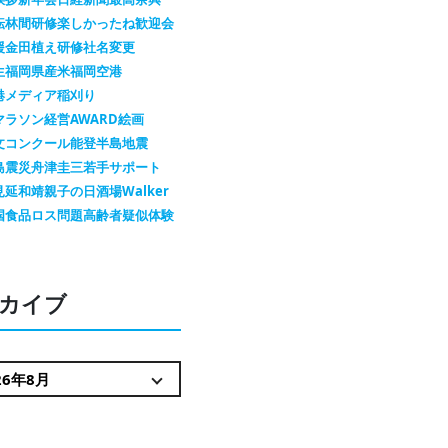
転
林間研修
楽しかったね
歓迎会
援金
田植え
研修
社名変更
生
福岡県産米
福岡空港
港メディア
稲刈り
マラソン
経営AWARD
絵画
文コンクール
能登半島地震
島震災
舟津圭三
若手サポート
見延和靖
親子の日
酒場Walker
国
食品ロス問題
高齢者疑似体験
カイブ