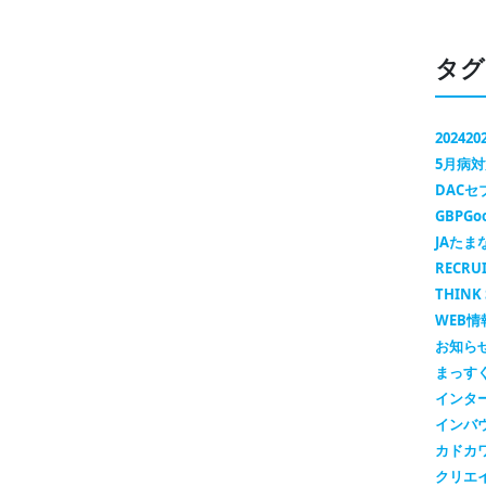
タグ
2024
20
5月病
DAC
GBP
Go
JAたま
RECRU
THINK 
WEB情
お知ら
まっす
インタ
インバ
カドカ
クリエ