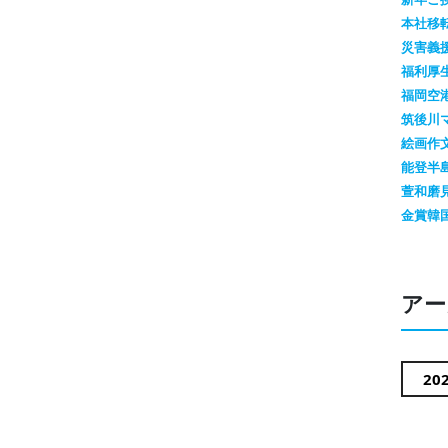
本社移
災害義
福利厚
福岡空
筑後川
絵画作
能登半
萱和磨
金賞
韓
アー