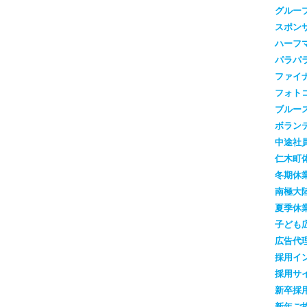
グルー
スポン
ハーフ
パラパ
ファイ
フォト
ブルー
ボラン
中途社
仁木町
冬期休
南極大
夏季休
子ども
広告代
採用イ
採用サ
新卒採
新年ご