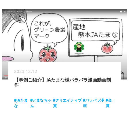
2023.12.12
【事例ご紹介】JAたまな様パラパラ漫画動画制
作
#JAたま
#とまなちゃ
#クリエイティブ
#パラパラ漫
#金
な
ん
賞
画
賞