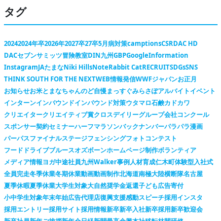
タグ
2024
2024年卒
2026年
2027卒
27卒
5月病対策
camptions
CSR
DAC HD
DACセブンサミッツ冒険教室
DIN九州
GBP
Google
Information
Instagram
JAたまな
Niki Hills
Note
Rabbit Cat
RECRUIT
SDGs
SNS
THINK SOUTH FOR THE NEXT
WEB情報発信
WWFジャパン
お正月
お知らせ
お米
とまなちゃん
のど自慢
まっすぐ
みらさぽ
アルバイト
イベント
インターン
インバウンド
インバウンド対策
ウタマロ石鹸
カドカワ
クリエイター
クリエイティブ賞
クロスデイリー
グループ会社
コンクール
スポンサー契約
セミナー
ハーフマラソン
バックナンバー
パラパラ漫画
パーパス
ファイナルステージ
フェンシング
フォトコンテスト
フードドライブ
ブルースオズボーン
ホームページ制作
ボランティア
メディア情報
ヨガ
中途社員
九州Walker
事例
人材育成
仁木町
体験型
入社式
全員完走
冬季休業
冬期休業
動画
動画制作
北海道
南極大陸横断隊
名古屋
夏季休暇
夏季休業
大学生対象
大自然
奨学金返還
子ども広告
寄付
小中学生対象
年末年始
広告代理店
復興支援
感動スピーチ
採用インスタ
採用エントリー
採用サイト
採用情報
新卒
新卒入社
新卒採用
新卒歓迎会