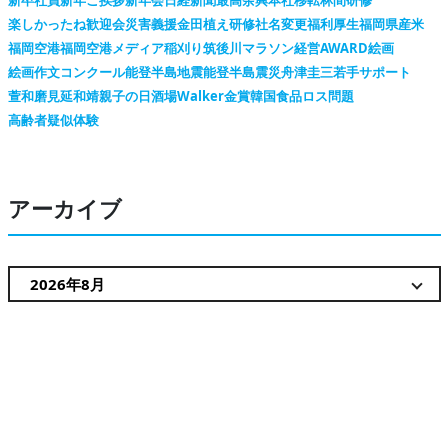
新卒社員
新年ご挨拶
新年会
日経新聞
最高余興
本社移転
林間研修
楽しかったね
歓迎会
災害義援金
田植え
研修
社名変更
福利厚生
福岡県産米
福岡空港
福岡空港メディア
稲刈り
筑後川マラソン
経営AWARD
絵画
絵画作文コンクール
能登半島地震
能登半島震災
舟津圭三
若手サポート
萱和磨
見延和靖
親子の日
酒場Walker
金賞
韓国
食品ロス問題
高齢者疑似体験
アーカイブ