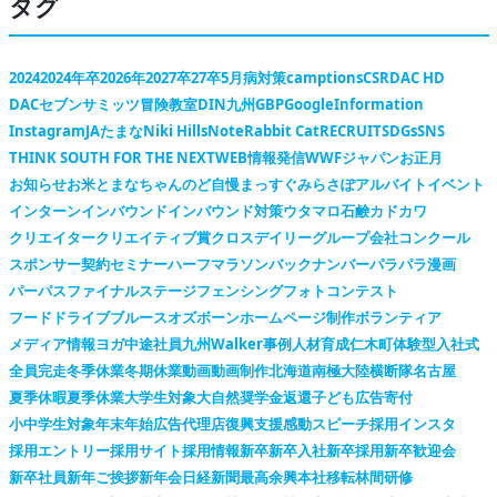
タグ
2024
2024年卒
2026年
2027卒
27卒
5月病対策
camptions
CSR
DAC HD
DACセブンサミッツ冒険教室
DIN九州
GBP
Google
Information
Instagram
JAたまな
Niki Hills
Note
Rabbit Cat
RECRUIT
SDGs
SNS
THINK SOUTH FOR THE NEXT
WEB情報発信
WWFジャパン
お正月
お知らせ
お米
とまなちゃん
のど自慢
まっすぐ
みらさぽ
アルバイト
イベント
インターン
インバウンド
インバウンド対策
ウタマロ石鹸
カドカワ
クリエイター
クリエイティブ賞
クロスデイリー
グループ会社
コンクール
スポンサー契約
セミナー
ハーフマラソン
バックナンバー
パラパラ漫画
パーパス
ファイナルステージ
フェンシング
フォトコンテスト
フードドライブ
ブルースオズボーン
ホームページ制作
ボランティア
メディア情報
ヨガ
中途社員
九州Walker
事例
人材育成
仁木町
体験型
入社式
全員完走
冬季休業
冬期休業
動画
動画制作
北海道
南極大陸横断隊
名古屋
夏季休暇
夏季休業
大学生対象
大自然
奨学金返還
子ども広告
寄付
小中学生対象
年末年始
広告代理店
復興支援
感動スピーチ
採用インスタ
採用エントリー
採用サイト
採用情報
新卒
新卒入社
新卒採用
新卒歓迎会
新卒社員
新年ご挨拶
新年会
日経新聞
最高余興
本社移転
林間研修