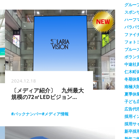
グルー
スポン
ハーフ
パラパ
ファイ
フォト
ブルー
ボラン
中途社
仁木町
冬期休
2024.12.18
南極大
〔メディア紹介〕 九州最大
夏季休
規模の72㎡LEDビジョン
子ども
『SOLARIA DAIGAMEN』
広告代
#バックナンバー
#メディア情報
採用イ
採用サ
新卒採
新年ご