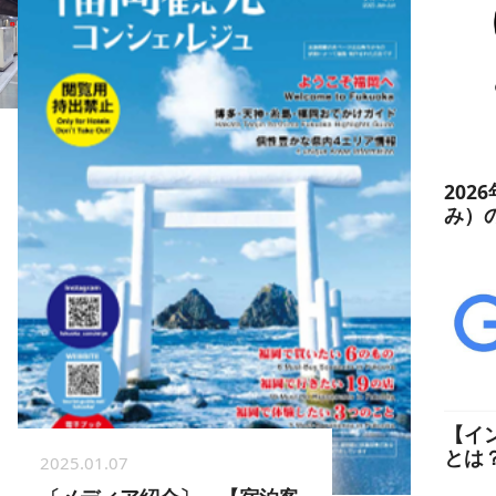
202
み）
【イ
とは
2025.01.07
た