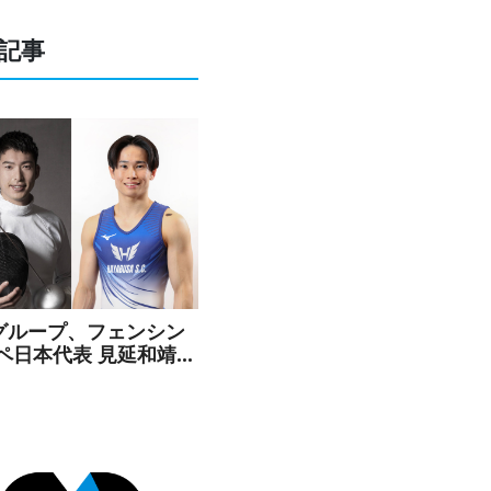
記事
Cグループ、フェンシン
エペ日本代表 見延和靖選
よび体操 萱和磨選手と
ンサー契約を締結