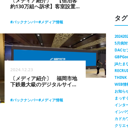
〔メディア紹介〕 【宿泊客
約130万組へ訴求】客室設置
型雑誌/福岡観光コンシェルジ
タグ
ュ
#バックナンバー
#メディア情報
2024
20
5月病
DAC
GBP
Go
JAたま
2024.12.23
RECRU
〔メディア紹介〕 福岡市地
THINK 
下鉄最大級のデジタルサイネ
WEB情
ージ「TENJIN ONE
お知ら
VISION」
まっす
#バックナンバー
#メディア情報
インタ
インバ
カドカ
クリエ