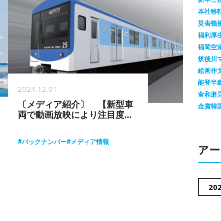
本社移
災害義
福利厚
福岡空
筑後川
絵画作
能登半
2024.12.01
萱和磨
〔メディア紹介〕 【新型車
金賞
韓
両で動画放映により注目度
UP】福岡市営地下鉄4000系
車内デジタルサイネージ
#バックナンバー
#メディア情報
アー