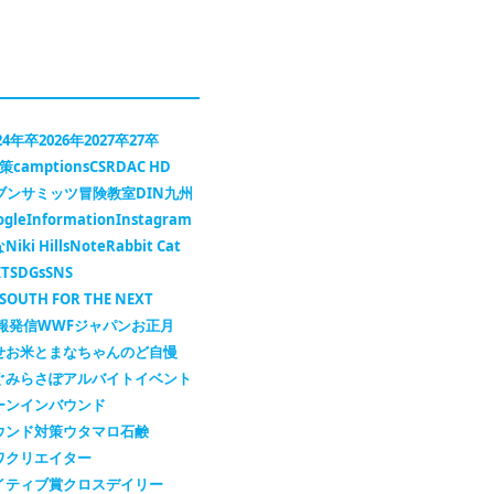
24年卒
2026年
2027卒
27卒
対策
camptions
CSR
DAC HD
セブンサミッツ冒険教室
DIN九州
ogle
Information
Instagram
な
Niki Hills
Note
Rabbit Cat
IT
SDGs
SNS
SOUTH FOR THE NEXT
報発信
WWFジャパン
お正月
せ
お米
とまなちゃん
のど自慢
ぐ
みらさぽ
アルバイト
イベント
ーン
インバウンド
ウンド対策
ウタマロ石鹸
ワ
クリエイター
イティブ賞
クロスデイリー