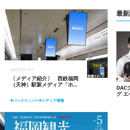
最新
2025.01.07
〔メディア紹介〕 西鉄福岡
（天神）駅新メディア「ホー
DA
ムビジョン」
グ 
手お
#バックナンバー
#メディア情報
スポ