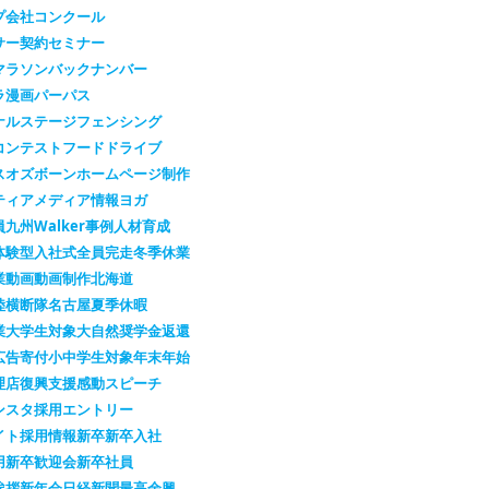
プ会社
コンクール
サー契約
セミナー
マラソン
バックナンバー
ラ漫画
パーパス
ナルステージ
フェンシング
コンテスト
フードドライブ
スオズボーン
ホームページ制作
ティア
メディア情報
ヨガ
員
九州Walker
事例
人材育成
体験型
入社式
全員完走
冬季休業
業
動画
動画制作
北海道
陸横断隊
名古屋
夏季休暇
業
大学生対象
大自然
奨学金返還
広告
寄付
小中学生対象
年末年始
理店
復興支援
感動スピーチ
ンスタ
採用エントリー
イト
採用情報
新卒
新卒入社
用
新卒歓迎会
新卒社員
挨拶
新年会
日経新聞
最高余興