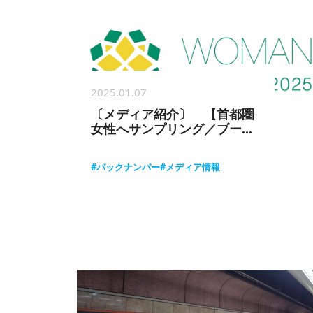
2025.01.07
〔メディア紹介〕 【首都圏
女性へサンプリング／ブース
出展】日経主催
「WOMANEXPO」
#バックナンバー
#メディア情報