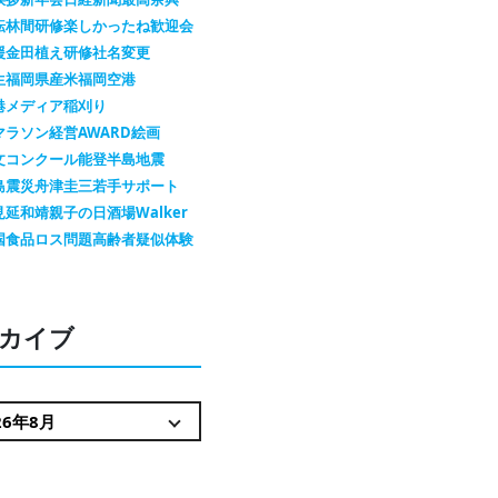
転
林間研修
楽しかったね
歓迎会
援金
田植え
研修
社名変更
生
福岡県産米
福岡空港
港メディア
稲刈り
マラソン
経営AWARD
絵画
文コンクール
能登半島地震
島震災
舟津圭三
若手サポート
見延和靖
親子の日
酒場Walker
国
食品ロス問題
高齢者疑似体験
カイブ