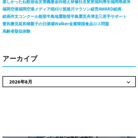
楽しかったね
歓迎会
災害義援金
田植え
研修
社名変更
福利厚生
福岡県産米
福岡空港
福岡空港メディア
稲刈り
筑後川マラソン
経営AWARD
絵画
絵画作文コンクール
能登半島地震
能登半島震災
舟津圭三
若手サポート
萱和磨
見延和靖
親子の日
酒場Walker
金賞
韓国
食品ロス問題
高齢者疑似体験
アーカイブ