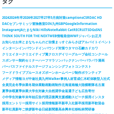
タグ
2024
2024年卒
2026年
2027卒
27卒
5月病対策
camptions
CSR
DAC HD
DACセブンサミッツ冒険教室
DIN九州
GBP
Google
Information
Instagram
JAたまな
Niki Hills
Note
Rabbit Cat
RECRUIT
SDGs
SNS
THINK SOUTH FOR THE NEXT
WEB情報発信
WWFジャパン
お正月
お知らせ
お米
とまなちゃん
のど自慢
まっすぐ
みらさぽ
アルバイト
イベント
インターン
インバウンド
インバウンド対策
ウタマロ石鹸
カドカワ
クリエイター
クリエイティブ賞
クロスデイリー
グループ会社
コンクール
スポンサー契約
セミナー
ハーフマラソン
バックナンバー
パラパラ漫画
パーパス
ファイナルステージ
フェンシング
フォトコンテスト
フードドライブ
ブルースオズボーン
ホームページ制作
ボランティア
メディア情報
ヨガ
中途社員
九州Walker
事例
人材育成
仁木町
体験型
入社式
全員完走
冬季休業
冬期休業
動画
動画制作
北海道
南極大陸横断隊
名古屋
夏季休暇
夏季休業
大学生対象
大自然
奨学金返還
子ども広告
寄付
小中学生対象
年末年始
広告代理店
復興支援
感動スピーチ
採用インスタ
採用エントリー
採用サイト
採用情報
新卒
新卒入社
新卒採用
新卒歓迎会
新卒社員
新年ご挨拶
新年会
日経新聞
最高余興
本社移転
林間研修