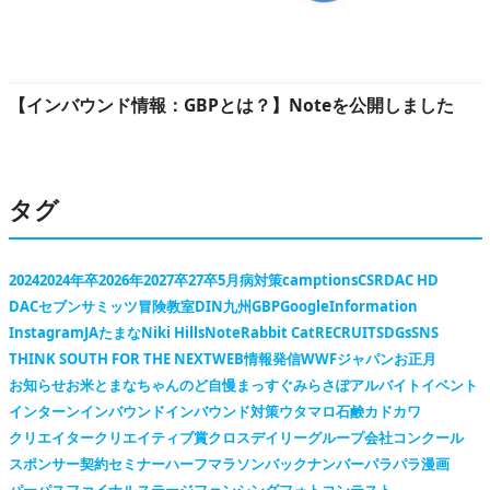
【インバウンド情報：GBPとは？】Noteを公開しました
タグ
2024
2024年卒
2026年
2027卒
27卒
5月病対策
camptions
CSR
DAC HD
DACセブンサミッツ冒険教室
DIN九州
GBP
Google
Information
Instagram
JAたまな
Niki Hills
Note
Rabbit Cat
RECRUIT
SDGs
SNS
THINK SOUTH FOR THE NEXT
WEB情報発信
WWFジャパン
お正月
お知らせ
お米
とまなちゃん
のど自慢
まっすぐ
みらさぽ
アルバイト
イベント
インターン
インバウンド
インバウンド対策
ウタマロ石鹸
カドカワ
クリエイター
クリエイティブ賞
クロスデイリー
グループ会社
コンクール
スポンサー契約
セミナー
ハーフマラソン
バックナンバー
パラパラ漫画
パーパス
ファイナルステージ
フェンシング
フォトコンテスト