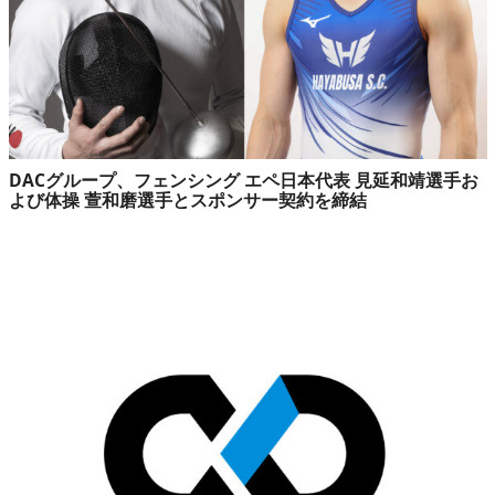
DACグループ、フェンシング エペ日本代表 見延和靖選手お
よび体操 萱和磨選手とスポンサー契約を締結