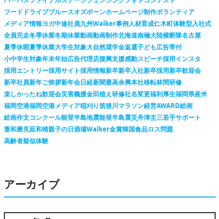
フードドライブ
ブルースオズボーン
ホームページ制作
ボランティア
メディア情報
ヨガ
中途社員
九州Walker
事例
人材育成
仁木町
体験型
入社式
全員完走
冬季休業
冬期休業
動画
動画制作
北海道
南極大陸横断隊
名古屋
夏季休暇
夏季休業
大学生対象
大自然
奨学金返還
子ども広告
寄付
小中学生対象
年末年始
広告代理店
復興支援
感動スピーチ
採用インスタ
採用エントリー
採用サイト
採用情報
新卒
新卒入社
新卒採用
新卒歓迎会
新卒社員
新年ご挨拶
新年会
日経新聞
最高余興
本社移転
林間研修
楽しかったね
歓迎会
災害義援金
田植え
研修
社名変更
福利厚生
福岡県産米
福岡空港
福岡空港メディア
稲刈り
筑後川マラソン
経営AWARD
絵画
絵画作文コンクール
能登半島地震
能登半島震災
舟津圭三
若手サポート
萱和磨
見延和靖
親子の日
酒場Walker
金賞
韓国
食品ロス問題
高齢者疑似体験
アーカイブ