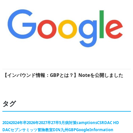
【インバウンド情報：GBPとは？】Noteを公開しました
タグ
2024
2024年卒
2026年
2027卒
27卒
5月病対策
camptions
CSR
DAC HD
DACセブンサミッツ冒険教室
DIN九州
GBP
Google
Information