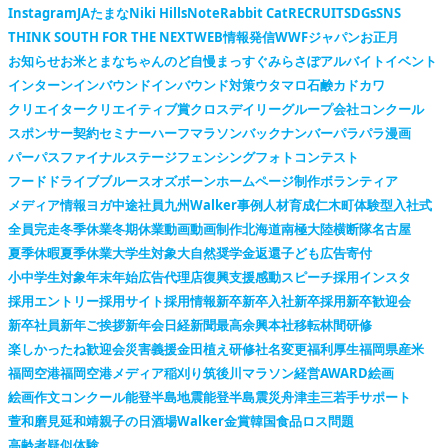
Instagram
JAたまな
Niki Hills
Note
Rabbit Cat
RECRUIT
SDGs
SNS
THINK SOUTH FOR THE NEXT
WEB情報発信
WWFジャパン
お正月
お知らせ
お米
とまなちゃん
のど自慢
まっすぐ
みらさぽ
アルバイト
イベント
インターン
インバウンド
インバウンド対策
ウタマロ石鹸
カドカワ
クリエイター
クリエイティブ賞
クロスデイリー
グループ会社
コンクール
スポンサー契約
セミナー
ハーフマラソン
バックナンバー
パラパラ漫画
パーパス
ファイナルステージ
フェンシング
フォトコンテスト
フードドライブ
ブルースオズボーン
ホームページ制作
ボランティア
メディア情報
ヨガ
中途社員
九州Walker
事例
人材育成
仁木町
体験型
入社式
全員完走
冬季休業
冬期休業
動画
動画制作
北海道
南極大陸横断隊
名古屋
夏季休暇
夏季休業
大学生対象
大自然
奨学金返還
子ども広告
寄付
小中学生対象
年末年始
広告代理店
復興支援
感動スピーチ
採用インスタ
採用エントリー
採用サイト
採用情報
新卒
新卒入社
新卒採用
新卒歓迎会
新卒社員
新年ご挨拶
新年会
日経新聞
最高余興
本社移転
林間研修
楽しかったね
歓迎会
災害義援金
田植え
研修
社名変更
福利厚生
福岡県産米
福岡空港
福岡空港メディア
稲刈り
筑後川マラソン
経営AWARD
絵画
絵画作文コンクール
能登半島地震
能登半島震災
舟津圭三
若手サポート
萱和磨
見延和靖
親子の日
酒場Walker
金賞
韓国
食品ロス問題
高齢者疑似体験