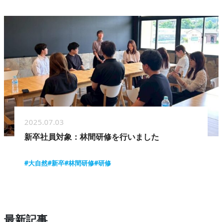
2025.07.03
新卒社員対象：林間研修を行いました
#大自然
#新卒
#林間研修
#研修
最新記事