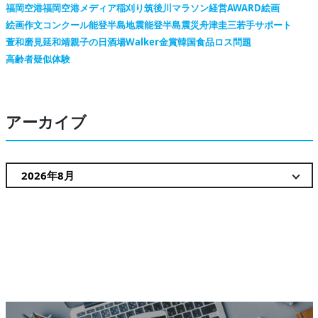
福岡空港
福岡空港メディア
稲刈り
筑後川マラソン
経営AWARD
絵画
絵画作文コンクール
能登半島地震
能登半島震災
舟津圭三
若手サポート
萱和磨
見延和靖
親子の日
酒場Walker
金賞
韓国
食品ロス問題
高齢者疑似体験
アーカイブ