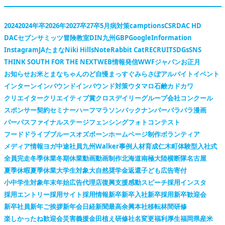
2024
2024年卒
2026年
2027卒
27卒
5月病対策
camptions
CSR
DAC HD
DACセブンサミッツ冒険教室
DIN九州
GBP
Google
Information
Instagram
JAたまな
Niki Hills
Note
Rabbit Cat
RECRUIT
SDGs
SNS
THINK SOUTH FOR THE NEXT
WEB情報発信
WWFジャパン
お正月
お知らせ
お米
とまなちゃん
のど自慢
まっすぐ
みらさぽ
アルバイト
イベント
インターン
インバウンド
インバウンド対策
ウタマロ石鹸
カドカワ
クリエイター
クリエイティブ賞
クロスデイリー
グループ会社
コンクール
スポンサー契約
セミナー
ハーフマラソン
バックナンバー
パラパラ漫画
パーパス
ファイナルステージ
フェンシング
フォトコンテスト
フードドライブ
ブルースオズボーン
ホームページ制作
ボランティア
メディア情報
ヨガ
中途社員
九州Walker
事例
人材育成
仁木町
体験型
入社式
全員完走
冬季休業
冬期休業
動画
動画制作
北海道
南極大陸横断隊
名古屋
夏季休暇
夏季休業
大学生対象
大自然
奨学金返還
子ども広告
寄付
小中学生対象
年末年始
広告代理店
復興支援
感動スピーチ
採用インスタ
採用エントリー
採用サイト
採用情報
新卒
新卒入社
新卒採用
新卒歓迎会
新卒社員
新年ご挨拶
新年会
日経新聞
最高余興
本社移転
林間研修
楽しかったね
歓迎会
災害義援金
田植え
研修
社名変更
福利厚生
福岡県産米