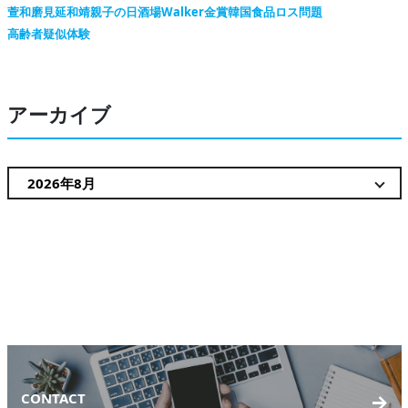
萱和磨
見延和靖
親子の日
酒場Walker
金賞
韓国
食品ロス問題
高齢者疑似体験
アーカイブ
CONTACT