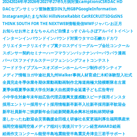
2024
2024年卒
2026年
2027卒
27卒
5月病対策
camptions
CSR
DAC HD
DACセブンサミッツ冒険教室
DIN九州
GBP
Google
Information
Instagram
JAたまな
Niki Hills
Note
Rabbit Cat
RECRUIT
SDGs
SNS
THINK SOUTH FOR THE NEXT
WEB情報発信
WWFジャパン
お正月
お知らせ
お米
とまなちゃん
のど自慢
まっすぐ
みらさぽ
アルバイト
イベント
インターン
インバウンド
インバウンド対策
ウタマロ石鹸
カドカワ
クリエイター
クリエイティブ賞
クロスデイリー
グループ会社
コンクール
スポンサー契約
セミナー
ハーフマラソン
バックナンバー
パラパラ漫画
パーパス
ファイナルステージ
フェンシング
フォトコンテスト
フードドライブ
ブルースオズボーン
ホームページ制作
ボランティア
メディア情報
ヨガ
中途社員
九州Walker
事例
人材育成
仁木町
体験型
入社式
全員完走
冬季休業
冬期休業
動画
動画制作
北海道
南極大陸横断隊
名古屋
夏季休暇
夏季休業
大学生対象
大自然
奨学金返還
子ども広告
寄付
小中学生対象
年末年始
広告代理店
復興支援
感動スピーチ
採用インスタ
採用エントリー
採用サイト
採用情報
新卒
新卒入社
新卒採用
新卒歓迎会
新卒社員
新年ご挨拶
新年会
日経新聞
最高余興
本社移転
林間研修
楽しかったね
歓迎会
災害義援金
田植え
研修
社名変更
福利厚生
福岡県産米
福岡空港
福岡空港メディア
稲刈り
筑後川マラソン
経営AWARD
絵画
絵画作文コンクール
能登半島地震
能登半島震災
舟津圭三
若手サポート