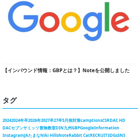
【インバウンド情報：GBPとは？】Noteを公開しました
タグ
2024
2024年卒
2026年
2027卒
27卒
5月病対策
camptions
CSR
DAC HD
DACセブンサミッツ冒険教室
DIN九州
GBP
Google
Information
Instagram
JAたまな
Niki Hills
Note
Rabbit Cat
RECRUIT
SDGs
SNS