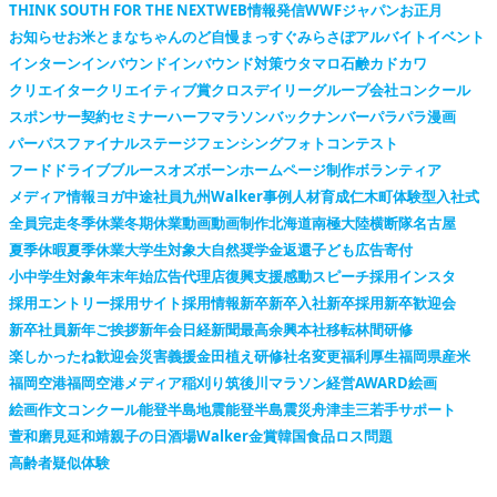
THINK SOUTH FOR THE NEXT
WEB情報発信
WWFジャパン
お正月
お知らせ
お米
とまなちゃん
のど自慢
まっすぐ
みらさぽ
アルバイト
イベント
インターン
インバウンド
インバウンド対策
ウタマロ石鹸
カドカワ
クリエイター
クリエイティブ賞
クロスデイリー
グループ会社
コンクール
スポンサー契約
セミナー
ハーフマラソン
バックナンバー
パラパラ漫画
パーパス
ファイナルステージ
フェンシング
フォトコンテスト
フードドライブ
ブルースオズボーン
ホームページ制作
ボランティア
メディア情報
ヨガ
中途社員
九州Walker
事例
人材育成
仁木町
体験型
入社式
全員完走
冬季休業
冬期休業
動画
動画制作
北海道
南極大陸横断隊
名古屋
夏季休暇
夏季休業
大学生対象
大自然
奨学金返還
子ども広告
寄付
小中学生対象
年末年始
広告代理店
復興支援
感動スピーチ
採用インスタ
採用エントリー
採用サイト
採用情報
新卒
新卒入社
新卒採用
新卒歓迎会
新卒社員
新年ご挨拶
新年会
日経新聞
最高余興
本社移転
林間研修
楽しかったね
歓迎会
災害義援金
田植え
研修
社名変更
福利厚生
福岡県産米
福岡空港
福岡空港メディア
稲刈り
筑後川マラソン
経営AWARD
絵画
絵画作文コンクール
能登半島地震
能登半島震災
舟津圭三
若手サポート
萱和磨
見延和靖
親子の日
酒場Walker
金賞
韓国
食品ロス問題
高齢者疑似体験