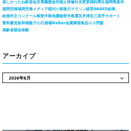
楽しかったね
歓迎会
災害義援金
田植え
研修
社名変更
福利厚生
福岡県産米
福岡空港
福岡空港メディア
稲刈り
筑後川マラソン
経営AWARD
絵画
絵画作文コンクール
能登半島地震
能登半島震災
舟津圭三
若手サポート
萱和磨
見延和靖
親子の日
酒場Walker
金賞
韓国
食品ロス問題
高齢者疑似体験
アーカイブ