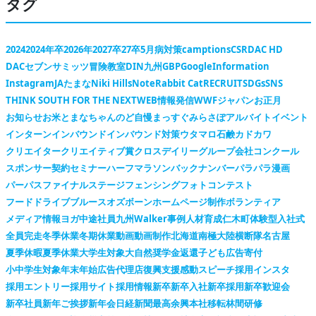
タグ
2024
2024年卒
2026年
2027卒
27卒
5月病対策
camptions
CSR
DAC HD
DACセブンサミッツ冒険教室
DIN九州
GBP
Google
Information
Instagram
JAたまな
Niki Hills
Note
Rabbit Cat
RECRUIT
SDGs
SNS
THINK SOUTH FOR THE NEXT
WEB情報発信
WWFジャパン
お正月
お知らせ
お米
とまなちゃん
のど自慢
まっすぐ
みらさぽ
アルバイト
イベント
インターン
インバウンド
インバウンド対策
ウタマロ石鹸
カドカワ
クリエイター
クリエイティブ賞
クロスデイリー
グループ会社
コンクール
スポンサー契約
セミナー
ハーフマラソン
バックナンバー
パラパラ漫画
パーパス
ファイナルステージ
フェンシング
フォトコンテスト
フードドライブ
ブルースオズボーン
ホームページ制作
ボランティア
メディア情報
ヨガ
中途社員
九州Walker
事例
人材育成
仁木町
体験型
入社式
全員完走
冬季休業
冬期休業
動画
動画制作
北海道
南極大陸横断隊
名古屋
夏季休暇
夏季休業
大学生対象
大自然
奨学金返還
子ども広告
寄付
小中学生対象
年末年始
広告代理店
復興支援
感動スピーチ
採用インスタ
採用エントリー
採用サイト
採用情報
新卒
新卒入社
新卒採用
新卒歓迎会
新卒社員
新年ご挨拶
新年会
日経新聞
最高余興
本社移転
林間研修