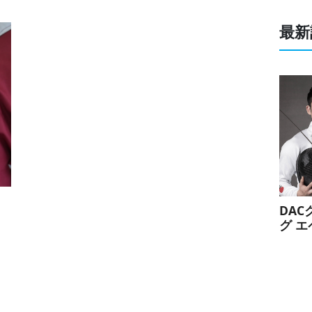
最新
DA
グ 
手お
スポ