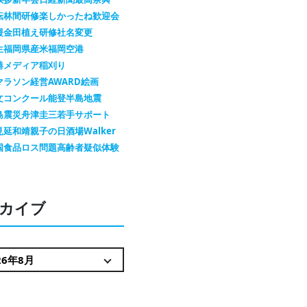
転
林間研修
楽しかったね
歓迎会
援金
田植え
研修
社名変更
生
福岡県産米
福岡空港
港メディア
稲刈り
マラソン
経営AWARD
絵画
文コンクール
能登半島地震
島震災
舟津圭三
若手サポート
見延和靖
親子の日
酒場Walker
国
食品ロス問題
高齢者疑似体験
カイブ