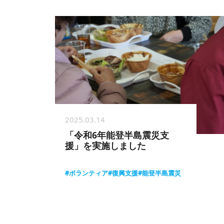
2025.03.14
「令和6年能登半島震災支
援」を実施しました
#ボランティア
#復興支援
#能登半島震災