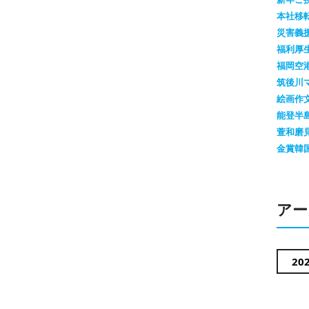
本社移
災害義
福利厚
福岡空
筑後川
絵画作
能登半
萱和磨
金賞
韓
アー