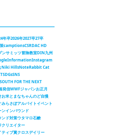
24年卒
2026年
2027卒
27卒
対策
camptions
CSR
DAC HD
セブンサミッツ冒険教室
DIN九州
ogle
Information
Instagram
な
Niki Hills
Note
Rabbit Cat
IT
SDGs
SNS
SOUTH FOR THE NEXT
報発信
WWFジャパン
お正月
せ
お米
とまなちゃん
のど自慢
ぐ
みらさぽ
アルバイト
イベント
ーン
インバウンド
ウンド対策
ウタマロ石鹸
ワ
クリエイター
イティブ賞
クロスデイリー