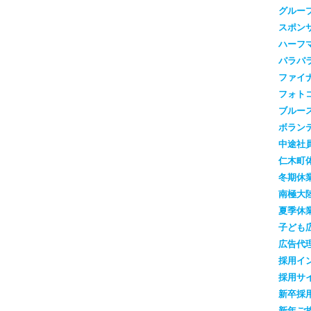
グルー
スポン
ハーフ
パラパ
ファイ
フォト
ブルー
ボラン
中途社
仁木町
冬期休
南極大
夏季休
子ども
広告代
採用イ
採用サ
新卒採
新年ご