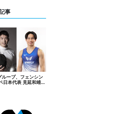
記事
Cグループ、フェンシン
エペ日本代表 見延和靖選
よび体操 萱和磨選手と
ンサー契約を締結