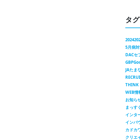
タグ
2024
20
5月病
DAC
GBP
Go
JAたま
RECRU
THINK 
WEB情
お知ら
まっす
インタ
インバ
カドカ
クリエ