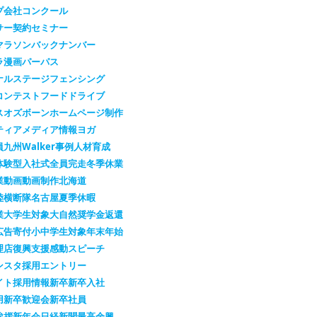
プ会社
コンクール
サー契約
セミナー
マラソン
バックナンバー
ラ漫画
パーパス
ナルステージ
フェンシング
コンテスト
フードドライブ
スオズボーン
ホームページ制作
ティア
メディア情報
ヨガ
員
九州Walker
事例
人材育成
体験型
入社式
全員完走
冬季休業
業
動画
動画制作
北海道
陸横断隊
名古屋
夏季休暇
業
大学生対象
大自然
奨学金返還
広告
寄付
小中学生対象
年末年始
理店
復興支援
感動スピーチ
ンスタ
採用エントリー
イト
採用情報
新卒
新卒入社
用
新卒歓迎会
新卒社員
挨拶
新年会
日経新聞
最高余興