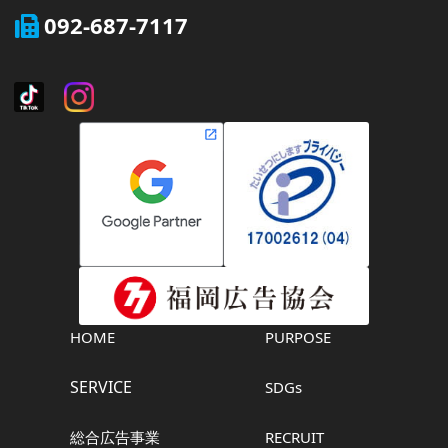
092-687-7117
HOME
PURPOSE
SERVICE
SDGs
総合広告事業
RECRUIT