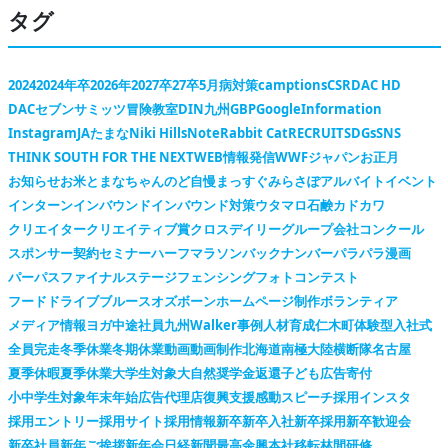
タグ
2024
2024年卒
2026年
2027卒
27卒
5月病対策
camptions
CSR
DAC HD
DACセブンサミッツ冒険教室
DIN九州
GBP
Google
Information
Instagram
JAたまな
Niki Hills
Note
Rabbit Cat
RECRUIT
SDGs
SNS
THINK SOUTH FOR THE NEXT
WEB情報発信
WWFジャパン
お正月
お知らせ
お米
とまなちゃん
のど自慢
まっすぐ
みらさぽ
アルバイト
イベント
インターン
インバウンド
インバウンド対策
ウタマロ石鹸
カドカワ
クリエイター
クリエイティブ賞
クロスデイリー
グループ会社
コンクール
スポンサー契約
セミナー
ハーフマラソン
バックナンバー
パラパラ漫画
パーパス
ファイナルステージ
フェンシング
フォトコンテスト
フードドライブ
ブルースオズボーン
ホームページ制作
ボランティア
メディア情報
ヨガ
中途社員
九州Walker
事例
人材育成
仁木町
体験型
入社式
全員完走
冬季休業
冬期休業
動画
動画制作
北海道
南極大陸横断隊
名古屋
夏季休暇
夏季休業
大学生対象
大自然
奨学金返還
子ども広告
寄付
小中学生対象
年末年始
広告代理店
復興支援
感動スピーチ
採用インスタ
採用エントリー
採用サイト
採用情報
新卒
新卒入社
新卒採用
新卒歓迎会
新卒社員
新年ご挨拶
新年会
日経新聞
最高余興
本社移転
林間研修