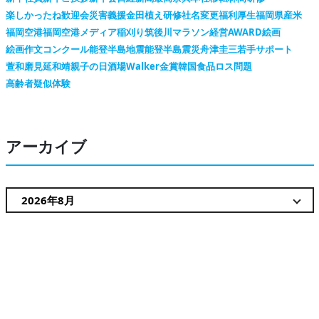
楽しかったね
歓迎会
災害義援金
田植え
研修
社名変更
福利厚生
福岡県産米
福岡空港
福岡空港メディア
稲刈り
筑後川マラソン
経営AWARD
絵画
絵画作文コンクール
能登半島地震
能登半島震災
舟津圭三
若手サポート
萱和磨
見延和靖
親子の日
酒場Walker
金賞
韓国
食品ロス問題
高齢者疑似体験
アーカイブ